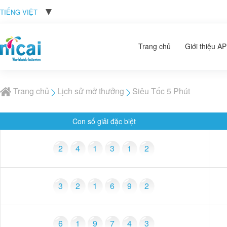
TIẾNG VIỆT
Trang chủ
Giới thiệu AP
Trang chủ
Lịch sử mở thưởng
Siêu Tốc 5 Phút
Con số giải đặc biệt
2
4
1
3
1
2
3
2
1
6
9
2
6
1
9
7
4
3