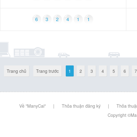
6
3
2
4
1
1
Trang chủ
Trang trước
1
2
3
4
5
6
7
Về "ManyCai"
|
Thỏa thuận đăng ký
|
Thỏa thuậ
Copyright ©Man